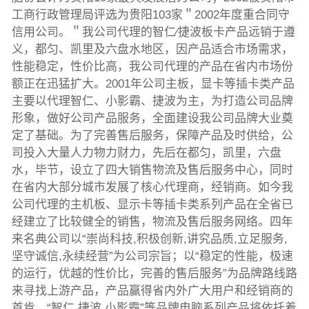
工商行政管理局评选为贵阳103家＂2002年度重合同守
信用公司。＂我公司代理的智仁∕捷波板卡产品远销于遵
义，都匀、凯里及六盘水地区，因产品适合市场需求，
性能稳定，性价比高，我公司代理的产品在省内市场份
额正在迅猛扩大。2001年公司主板，显卡等插卡类产品
主要以代理智仁、小影霸、捷波为主，为打造公司品牌
形象，做好公司产品服务，全面建设我公司品牌大业奠
定了基础。为了完善售后服务，保障产品及时供给，公
司投入大量人力物力财力，先后在都匀，凯里，六盘
水，毕节，设立了四大销售物流及售后服务中心，同时
在省内大部分城市发展了核心代理商，经销商。如今我
公司代理的主机板、显示卡等插卡类系列产品在全省已
经建立了比较健全的销售，物流及售后服务网络。四年
来名典公司以“崇尚科技,积极创新,讲究品质,立足服务,
坚守诚信,永续经营”为公司宗旨；以“稳定的性能，极速
的运行，优越的性价比，完善的售后服务”为品牌路线路
来寻找上游产品，产品赢得省内外广大用户和经销商的
首肯。“智仁,捷波,小影霸”等品牌电脑系列产品将依托着