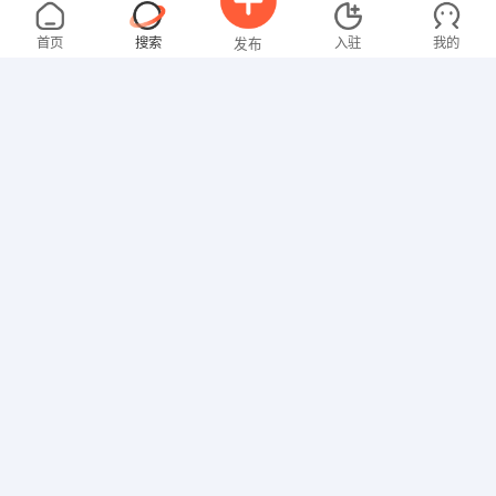
罗女士
4000-5000元
08-05
不限区域
全职
本科
首页
搜索
入驻
我的
发布
教师
张女士
面议
08-05
不限区域
全职
招聘信息
求职简历
文员
卢先生
4000-5000元
08-05
不限区域
全职
其他职位
范女士
5000-8000元
08-05
不限区域
全职
大专