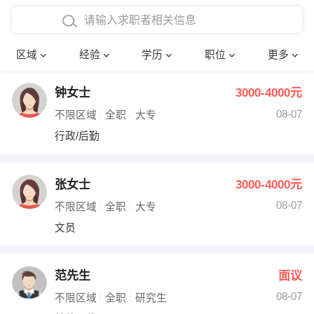
在校学生工作经验
本科
行政后勤
建筑装潢
确定
区域
经验
学历
职位
更多
三年以上工作经验
硕士
销售岗位
教师
钟女士
3000-4000元
四年以上工作经验
博士
文员
护士
08-07
不限区域
全职
大专
五年以上工作经验
财务会计
传单派发
行政/后勤
十年以上工作经验
超市零售
促销导购
张女士
3000-4000元
网络IT
保健按摩
08-07
不限区域
全职
大专
文员
快递员
前台接待
收银员
技术员/工程师
范先生
面议
08-07
水电/机修
部门经理
不限区域
全职
研究生