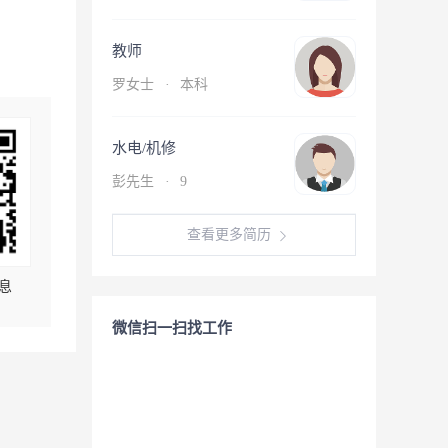
教师
罗女士
·
本科
水电/机修
彭先生
·
9
查看更多简历
息
微信扫一扫找工作