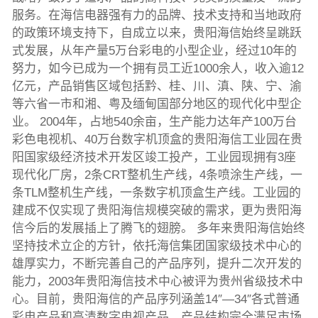
服务。在海信电器强有力的品牌、技术支持和当地政府
的政策环境支持下，自成立以来，贵阳海信始终呈跳跃
式发展，从年产量5万台彩电的小型企业，经过10年的
努力，如今已成为一个拥有员工近1000余人，收入逾12
亿元，产品销售区域包括黔、桂、川、滇、陕、宁、渝
等六省一市和湘、粤及缅甸国部分地区的现代化中型企
业。 2004年，占地540余亩，生产能力达年产100万台
彩色电视机、40万台数字机顶盒的贵阳海信工业园在贵
阳国家级经济技术开发区竣工投产，工业园现拥有3座
现代化厂房，2条CRT整机生产线，4条喷涂生产线，一
条TLM整机生产线，一条数字机顶盒生产线。工业园的
建成不仅实现了贵阳海信规模突破的需求，更为贵阳海
信今后的发展插上了腾飞的翅膀。 多年来贵阳海信始终
坚持技术立企的方针，依托海信集团国家级技术中心的
雄厚实力，不断完善自己的产品序列，提升二次开发的
能力，2003年贵阳海信技术中心被评为贵州省级技术中
心。目前，贵阳海信的产品序列涵盖14″—34″各式普通
彩电产品和高清数字电视产品，产品结构完全满足市场