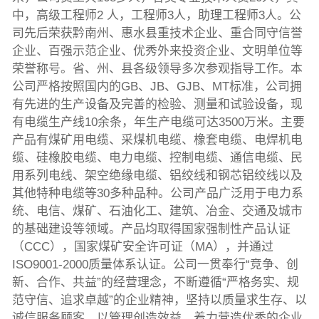
中，高级工程师2 人，工程师3人，助理工程师3人。公
司先后荣获黔南州、惠水县重技术企业、重合同守信誉
企业、百强示范企业、优秀外来投资企业、文明单位等
荣誉称号。省、州、县各级领导多次参观指导工作。本
公司严格按照国内的GB、JB、GJB、MT标准，公司拥
有先进的生产设备及完善的检验、测量和试验设备，现
有电缆生产线10余条，年生产电缆可达3500万米。主要
产品有煤矿用电缆、采煤机电缆、橡套电缆、电焊机电
缆、硅橡胶电缆、电力电缆、控制电缆、通信电缆、民
用系列电线、架空绝缘电缆、铝绞线和钢芯铝绞线以及
其他特种电缆等30多种品种。公司产品广泛用于电力系
统、电信、煤矿、石油化工、建筑、冶金、交通及城市
的基础建设等领域。产品均取得国家强制性产品认证
（CCC），国家煤矿安全许可证（MA），并通过
ISO9001-2000质量体系认证。公司一贯奉行“竞争、创
新、合作、共益”的经营理念，不断遵循“严格务实、规
范守信、追求卓越”的企业精神，坚持以质量求生存、以
诚信服务顾客、以管理创造效益，着力营造优秀的企业