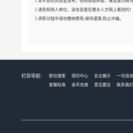
1.本平台仅供信息发布，任何收取押金、保证金均有
2.请告知用人单位，该信息是在惠水人才网上看到的
3.求职过程中请勿缴纳费用,保持谨慎,防止诈骗。
栏目导航:
职位搜索
简历中心
名企展示
一句话
套餐标准
金币充值
意见建议
联系我