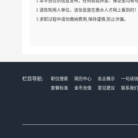
1.本平台仅供信息发布，任何收取押金、保证金均有
2.请告知用人单位，该信息是在惠水人才网上看到的
3.求职过程中请勿缴纳费用,保持谨慎,防止诈骗。
栏目导航:
职位搜索
简历中心
名企展示
一句话
套餐标准
金币充值
意见建议
联系我