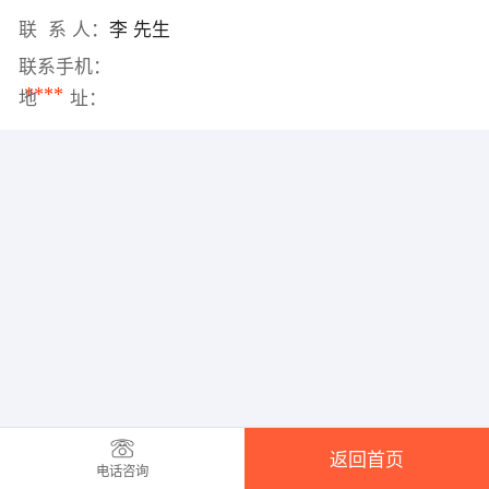
联 系 人：
李 先生
联系手机：
****
地 址：
返回首页
电话咨询